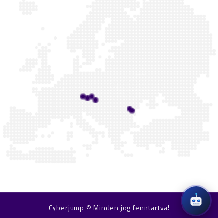
Cyberjump © Minden jog fenntartva!