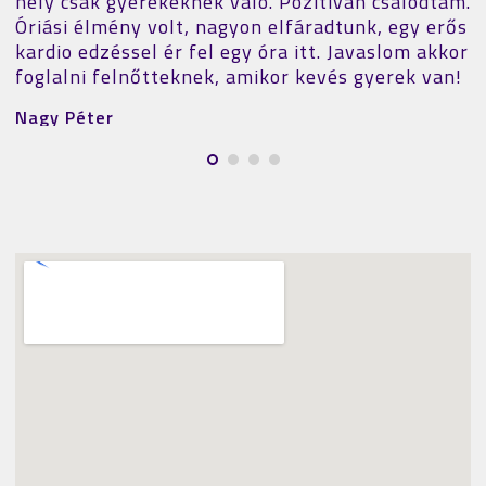
hely csak gyerekeknek való. Pozitívan csalódtam.
Óriási élmény volt, nagyon elfáradtunk, egy erős
kardio edzéssel ér fel egy óra itt. Javaslom akkor
foglalni felnőtteknek, amikor kevés gyerek van!
Nagy Péter